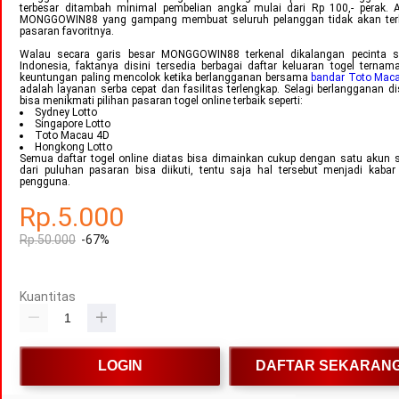
terbesar ditambah minimal pembelian angka mulai dari Rp 100,- perak. A
MONGGOWIN88 yang gampang membuat seluruh pelanggan tidak akan ter
pasaran favoritnya.
Walau secara garis besar MONGGOWIN88 terkenal dikalangan pecinta sl
Indonesia, faktanya disini tersedia berbagai daftar keluaran togel terna
keuntungan paling mencolok ketika berlangganan bersama
bandar Toto Mac
adalah layanan serba cepat dan fasilitas terlengkap. Selagi berlangganan di
bisa menikmati pilihan pasaran togel online terbaik seperti:
Sydney Lotto
Singapore Lotto
Toto Macau 4D
Hongkong Lotto
Semua daftar togel online diatas bisa dimainkan cukup dengan satu akun s
dari puluhan pasaran bisa diikuti, tentu saja hal tersebut menjadi kabar
pengguna.
Rp.5.000
Rp.50.000
-67%
Kuantitas
LOGIN
DAFTAR SEKARAN