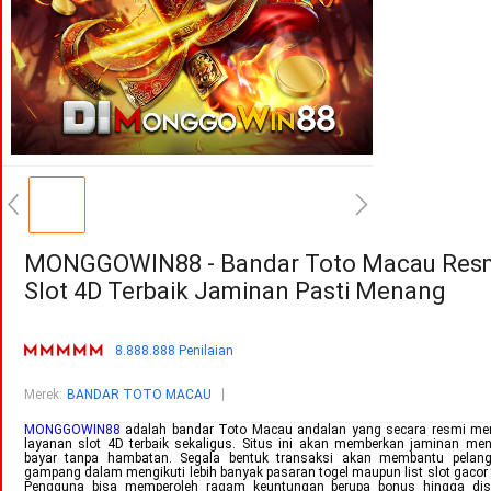
MONGGOWIN88 - Bandar Toto Macau Resm
Slot 4D Terbaik Jaminan Pasti Menang
8.888.888 Penilaian
Merek
:
BANDAR TOTO MACAU
MONGGOWIN88
adalah bandar Toto Macau andalan yang secara resmi me
layanan slot 4D terbaik sekaligus. Situs ini akan memberkan jaminan men
bayar tanpa hambatan. Segala bentuk transaksi akan membantu pelang
gampang dalam mengikuti lebih banyak pasaran togel maupun list slot gacor 
Pengguna bisa memperoleh ragam keuntungan berupa bonus hingga dis